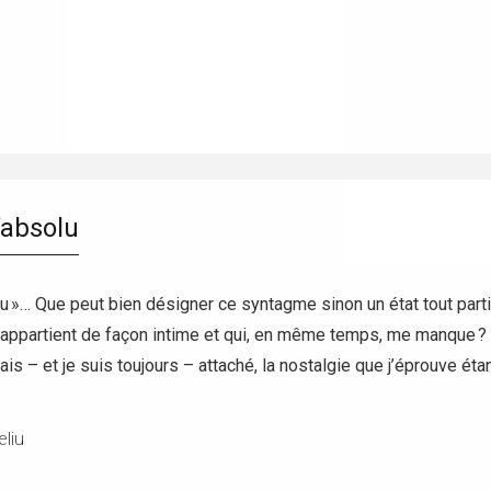
’absolu
lu »… Que peut bien désigner ce syntagme sinon un état tout part
appartient de façon intime et qui, en même temps, me manque ? J
tais – et je suis toujours – attaché, la nostalgie que j’éprouve é
liu