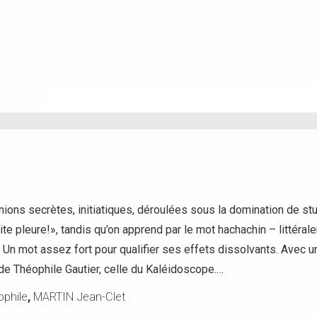
ions secrètes, initiatiques, déroulées sous la domination de stup
rite pleure!», tandis qu’on apprend par le mot hachachin – littér
. Un mot assez fort pour qualifier ses effets dissolvants. Avec u
 Théophile Gautier, celle du Kaléidoscope.…
phile
,
MARTIN Jean-Clet