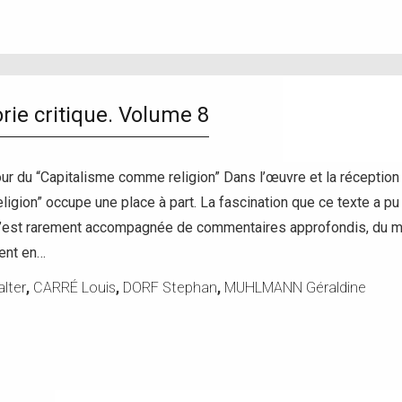
rie critique. Volume 8
our du “Capitalisme comme religion” Dans l’œuvre et la réceptio
igion” occupe une place à part. La fascination que ce texte a pu
s’est rarement accompagnée de commentaires approfondis, du moi
ment en…
lter
,
CARRÉ Louis
,
DORF Stephan
,
MUHLMANN Géraldine