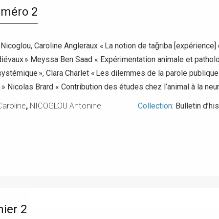
uméro 2
 Nicoglou, Caroline Angleraux « La notion de taǧriba [expérience
évaux » Meyssa Ben Saad « Expérimentation animale et pathologi
systémique », Clara Charlet « Les dilemmes de la parole publiqu
 » Nicolas Brard « Contribution des études chez l’animal à la neur
aroline
,
NICOGLOU Antonine
Collection:
Bulletin d’h
ier 2