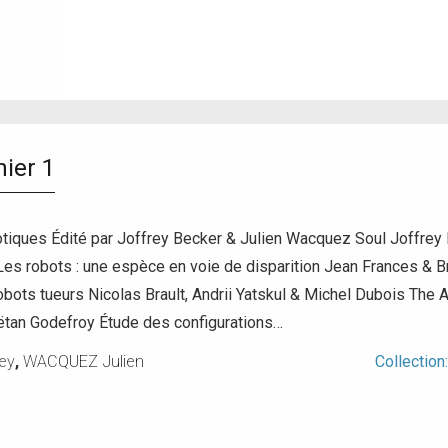
ier 1
otiques Édité par Joffrey Becker & Julien Wacquez Soul Joffre
es robots : une espèce en voie de disparition Jean Frances & Bra
obots tueurs Nicolas Brault, Andrii Yatskul & Michel Dubois The 
ëtan Godefroy Étude des configurations…
ey
,
WACQUEZ Julien
Collection