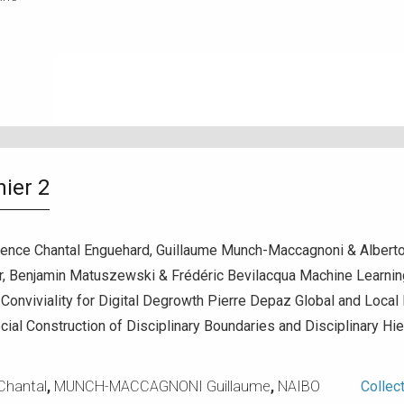
ier 2
nce Chantal Enguehard, Guillaume Munch-Maccagnoni & Alberto N
er, Benjamin Matuszewski & Frédéric Bevilacqua Machine Learning
Conviviality for Digital Degrowth Pierre Depaz Global and Local 
al Construction of Disciplinary Boundaries and Disciplinary H
hantal
,
MUNCH-MACCAGNONI Guillaume
,
NAIBO
Collec