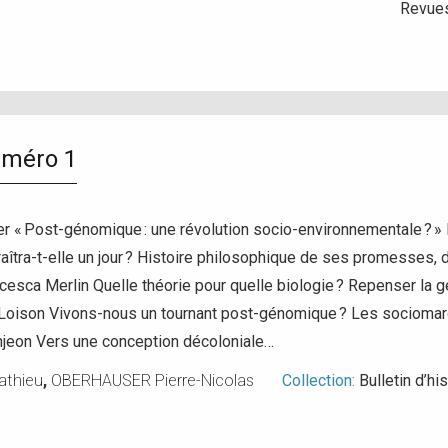
Revue
uméro 1
er « Post-génomique : une révolution socio-environnementale ? »
îtra-t-elle un jour ? Histoire philosophique de ses promesses, de
esca Merlin Quelle théorie pour quelle biologie ? Repenser la 
Loison Vivons-nous un tournant post-génomique ? Les sociomarq
njeon Vers une conception décoloniale…
thieu
,
OBERHAUSER Pierre-Nicolas
Collection:
Bulletin d’h