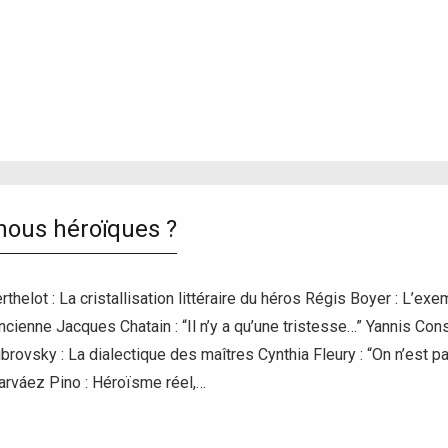
ous héroïques ?
thelot : La cristallisation littéraire du héros Régis Boyer : L’e
cienne Jacques Chatain : “Il n’y a qu’une tristesse…” Yannis Cons
rovsky : La dialectique des maîtres Cynthia Fleury : “On n’est 
arváez Pino : Héroïsme réel,…