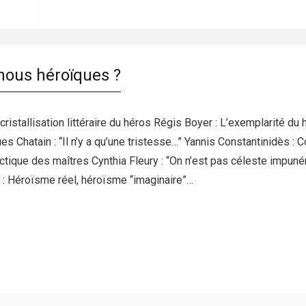
ous héroïques ?
a cristallisation littéraire du héros Régis Boyer : L’exemplarité 
s Chatain : “Il n’y a qu’une tristesse…” Yannis Constantinidès : 
ctique des maîtres Cynthia Fleury : “On n’est pas céleste impun
 : Héroïsme réel, héroïsme “imaginaire”…