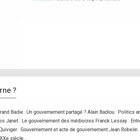
rne ?
nd Badie : Un gouvernement partagé ? Alain Badiou : Politics a
s Janet : Le gouvernement des médiocres Franck Lessay : Entre 
uiviger : Gouvernement et acte de gouvernement Jean Robelin : 
 XXe siècle…