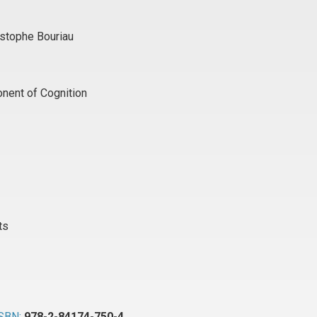
istophe Bouriau
onent of Cognition
ts
SBN:
978-2-84174-750-4