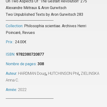
On Two Aspects Of “The Gestalt Revolution” 275
Alexandre Métraux & Aron Gurwitsch
Two Unpublished Texts by Aron Gurwitsch 283
Collection:
Philosophia scientiae. Archives Henri
Poincaré
,
Revues
Prix :
24.00
€
ISBN:
9782380720877
Nombre de pages:
308
Auteur:
HARDMAN Doug
,
HUTCHINSON Phil
,
ZIELINSKA
Anna C.
Année:
2022