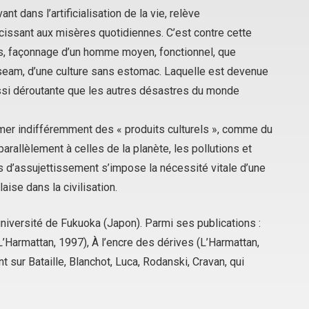
vant dans l’artificialisation de la vie, relève
ssant aux misères quotidiennes. C’est contre cette
s, façonnage d’un
homme moyen
, fonctionnel, que
nauseam, d’une culture sans estomac. Laquelle est devenue
ssi déroutante que les autres désastres du monde
mer indifféremment des « produits culturels », comme du
 parallèlement à celles de la planète, les pollutions et
 d’assujettissement s’impose la nécessité vitale d’une
aise dans la civilisation
.
université de Fukuoka (Japon). Parmi ses publications :
L’Harmattan, 1997),
À l’encre des dérives
(L’Harmattan,
 sur Bataille, Blanchot, Luca, Rodanski, Cravan, qui