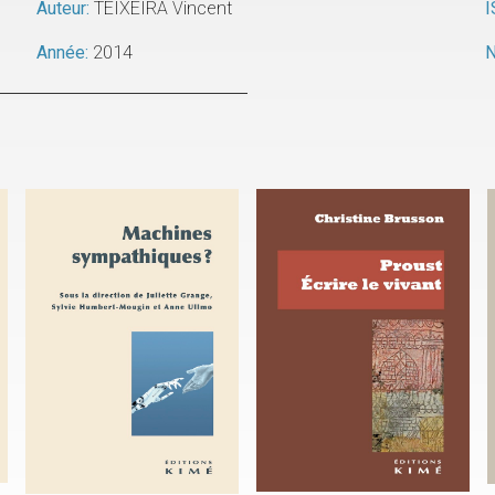
Auteur:
TEIXEIRA Vincent
I
Année:
2014
N