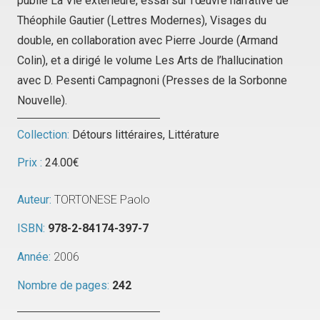
publié
La Vie extérieure, essai sur l’œuvre narrative de
Théophile Gautier
(Lettres Modernes),
Visages du
double
, en collaboration avec Pierre Jourde (Armand
Colin), et a dirigé le volume
Les Arts de l’hallucination
avec D. Pesenti Campagnoni (Presses de la Sorbonne
Nouvelle).
Collection:
Détours littéraires
,
Littérature
Prix :
24.00
€
Auteur:
TORTONESE Paolo
ISBN:
978-2-84174-397-7
Année:
2006
Nombre de pages:
242