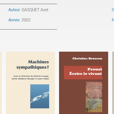
Auteur:
GASQUET Axel
I
Année:
2002
N