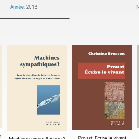
Année:
2018
N
e
Proust. Ecrire le vivant
Machines sympathiques ?