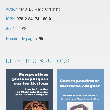
Auteur:
MAUREL Marie-Christine
ISBN:
978-2-84174-180-X
Année:
1999
Nombre de pages:
96
DERNIERES PARUTIONS