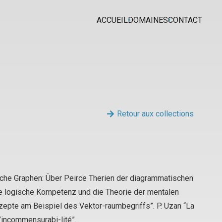
ACCUEIL
DOMAINES
CONTACT
Retour aux collections
ische Graphen: Über Peirce Therien der diagrammatischen
e logische Kompetenz und die Theorie der mentalen
epte am Beispiel des Vektor-raumbegriffs”. P. Uzan “La
’incommensurabi-lité”.