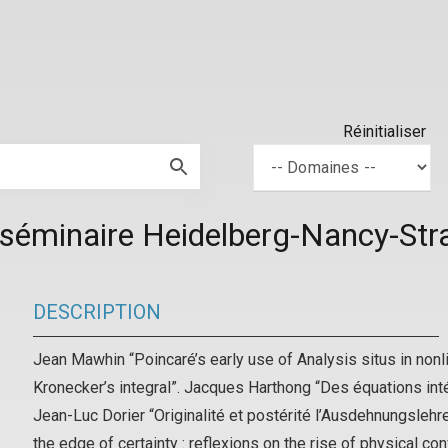
Réinitialiser
 séminaire Heidelberg-Nancy-St
DESCRIPTION
Jean Mawhin “Poincaré’s early use of Analysis situs in nonli
Kronecker’s integral”. Jacques Harthong “Des équations in
Jean-Luc Dorier “Originalité et postérité l’Ausdehnungsle
the edge of certainty : reflexions on the rise of physical c