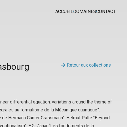
ACCUEIL
DOMAINES
CONTACT
rasbourg
Retour aux collections
near differential equation: variations around the theme of
tégrales au formalisme de la Mécanique quantique”.
hre de Hermann Günter Grassmann”. Helmut Pulte “Beyond
onventionalism”. E.G. Zahar “Les fondements de la