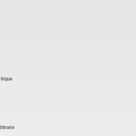
itique
ttéraire