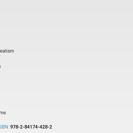
 realism
s
âme
SBN:
978-2-84174-428-2