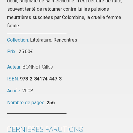
deuil, stigmate de sa mélancolie. Il est cet être de fuite,
souvent tenté de retourner contre lui les pulsions
meurtrières suscitées par Colombine, la cruelle femme
fatale.
Collection:
Littérature
,
Rencontres
Prix :
25.00
€
Auteur:
BONNET Gilles
ISBN:
978-2-84174-447-3
Année:
2008
Nombre de pages:
256
DERNIERES PARUTIONS