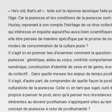
« He’s old, that’s all » : telle est la réponse laconique fait
l’âge. Car la jeunesse et les conditions de la jeunesse sont
Huxley, reprenant à son compte l’héritage de ce rêve collecti
qui intéresse et inquiète aujourd’hui aussi bien scientifiqu
elle être pensée de manière spécifique par le prisme de no
modes de consommation de la culture jeune ?
Il s’agit ici en premier lieu d’examiner comment la questio
jeunesse : génétique, adieu au corps, contrôle comportementa
numérique, construction d’identité de sexe et de genre, éve
du collectif… Dans quelle mesure les enjeux du temps post
Il s’agit, d’autre part, de comprendre de quelle façon le p
culturaliste de la jeunesse. Celle-ci, en tant que sujet, outil
propice à penser le post, ainsi qu’à penser nos résistanc
inhérentes au devenir posthumain s’appliquent-elles au territ
concept de jeunesse à celui de posthumanité ?