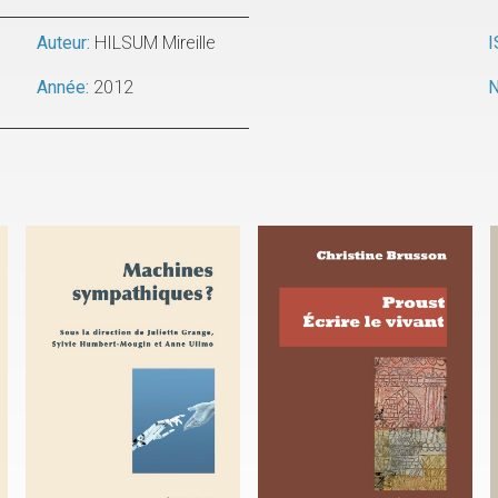
Auteur:
HILSUM Mireille
I
Année:
2012
N