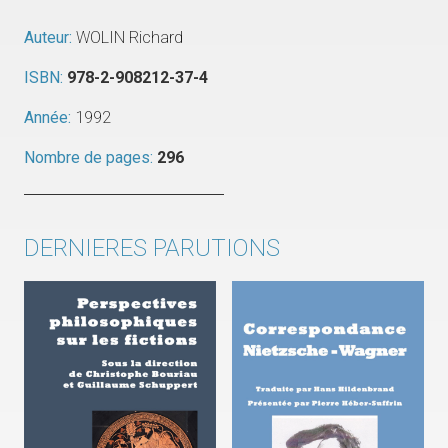
Auteur:
WOLIN Richard
ISBN:
978-2-908212-37-4
Année:
1992
Nombre de pages:
296
DERNIERES PARUTIONS