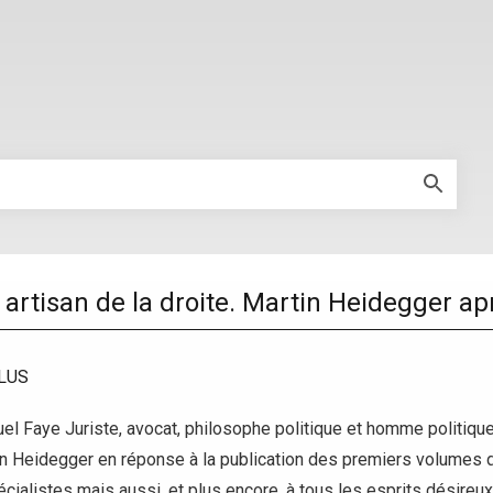
 artisan de la droite. Martin Heidegger ap
LUS
 Faye Juriste, avocat, philosophe politique et homme politique 
tin Heidegger en réponse à la publication des premiers volumes d
cialistes mais aussi, et plus encore, à tous les esprits désireu