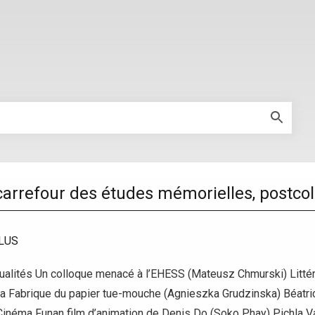
carrefour des études mémorielles, postcol
LUS
lités Un colloque menacé à l’EHESS (Mateusz Chmurski) Littéra
La Fabrique du papier tue-mouche (Agnieszka Grudzinska) Béat
 Cinéma Funan film d’animation de Denis Do (Soko Phay) Pichla 