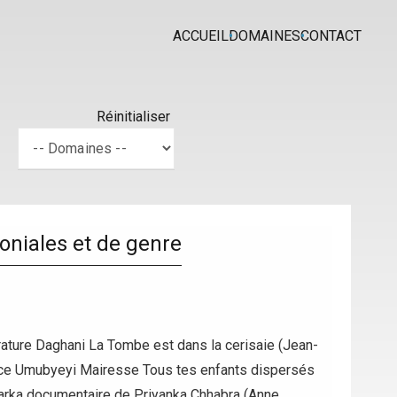
ACCUEIL
DOMAINES
CONTACT
Réinitialiser
oniales et de genre
ture Daghani La Tombe est dans la cerisaie (Jean-
rice Umubyeyi Mairesse Tous tes enfants dispersés
Varka documentaire de Priyanka Chhabra (Anne