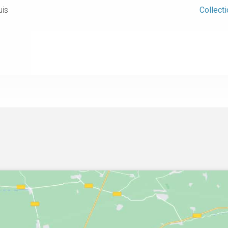
is
Collecti