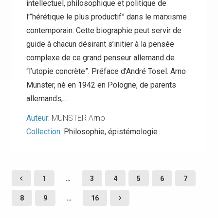
intellectuel, philosophique et politique de
l'”hérétique le plus productif” dans le marxisme
contemporain. Cette biographie peut servir de
guide à chacun désirant s’initier à la pensée
complexe de ce grand penseur allemand de
“l’utopie concrète”. Préface d’André Tosel. Arno
Münster, né en 1942 en Pologne, de parents
allemands,…
Auteur:
MUNSTER Arno
Collection:
Philosophie, épistémologie
1
…
3
4
5
6
7
8
9
…
16