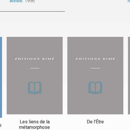
Année:
1996
N
Les liens de la
De l’Être
e
métamorphose