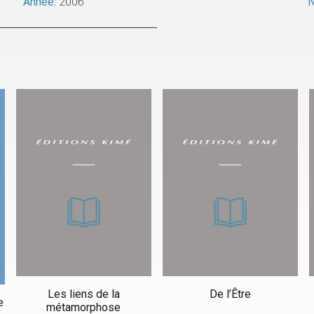
Année:
2006
N
Les liens de la
De l’Être
e
métamorphose