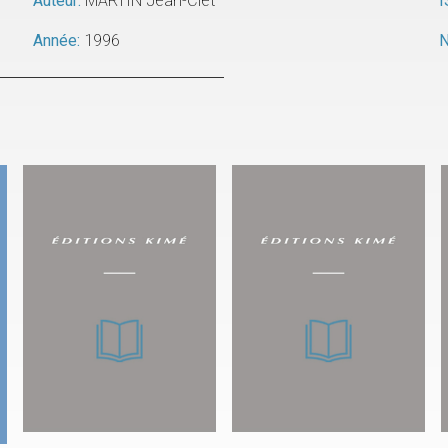
Auteur:
MARTIN Jean-Clet
I
Année:
1996
N