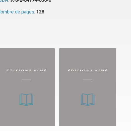
SBN:
978-2-84174-056-0
ombre de pages:
128