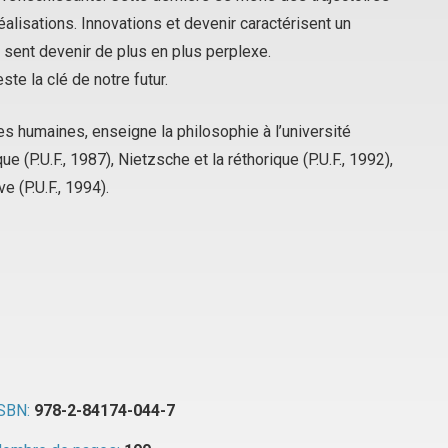
alisations. Innovations et devenir caractérisent un
sent devenir de plus en plus perplexe.
te la clé de notre futur.
es humaines, enseigne la philosophie à l’université
que
(P.U.F., 1987),
Nietzsche et la réthorique
(P.U.F., 1992),
e (P.U.F., 1994).
SBN:
978-2-84174-044-7