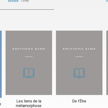
Année:
1996
N
Les liens de la
De l’Être
e
métamorphose