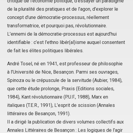
critique de l’économie politique, d’essayer un paradigme
de la pluralité des pratiques et de l’agon, d’explorer le
concept d’une démocratie-processus, réellement
transformatrice, et pourquoi pas, révolutionnaire.
L’ennemi de la démocratie-processus est aujourd’hui
identifiable : c’est l’ethno libér(al)isme auquel consentent
de fait les élites politiques libérales.
André Tosel, né en 1941, est professeur de philosophie
à l’Université de Nice, Besançon. Parmi ses ouvrages,
Spinoza ou le crépuscule de la servitude
(Aubier, 1984),
que cette étude prolonge,
Praxis
(Editions sociales,
1984),
Kant révolutionnaire
(P.U.F., 1988),
Marx en
italiques
(T.E.R., 1991),
L’esprit de scission
(Annales
littéraires de Besançon, 1991).
Il a dirigé la publication de divers volumes collectifs aux
Annales Littéraires de Besançon :
Les logiques de l’agir